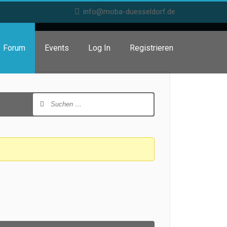
info@moba-duesseldorf.de
Forum
Events
Log In
Registrieren