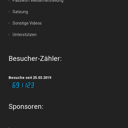
c
Passwort Wiederherstellung
o
Satzung
h
n
Sonstige Videos
t
Unterstützen
e
n
Besucher-Zähler:
,
Besuche seit 25.03.2019
N
a
Sponsoren:
v
i