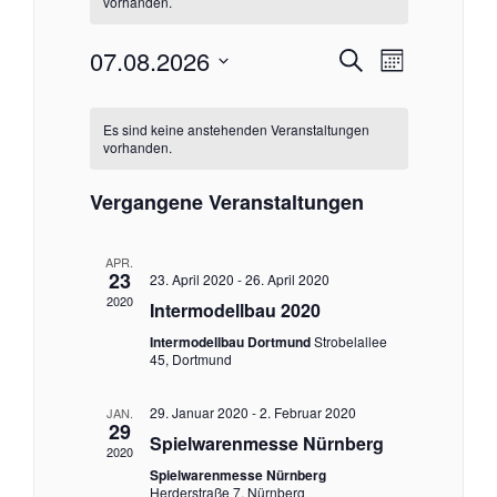
vorhanden.
07.08.2026
V
V
S
M
u
D
o
e
K
e
a
c
n
t
Es sind keine anstehenden Veranstaltungen
h
a
vorhanden.
r
u
a
r
e
m
t
w
a
Vergangene Veranstaltungen
l
ä
a
h
n
l
APR.
e
n
e
23
23. April 2020
-
26. April 2020
s
n
2020
Intermodellbau 2020
.
n
s
t
Intermodellbau Dortmund
Strobelallee
45, Dortmund
d
t
a
29. Januar 2020
-
2. Februar 2020
JAN.
e
a
29
l
Spielwarenmesse Nürnberg
2020
t
Spielwarenmesse Nürnberg
r
l
Herderstraße 7, Nürnberg